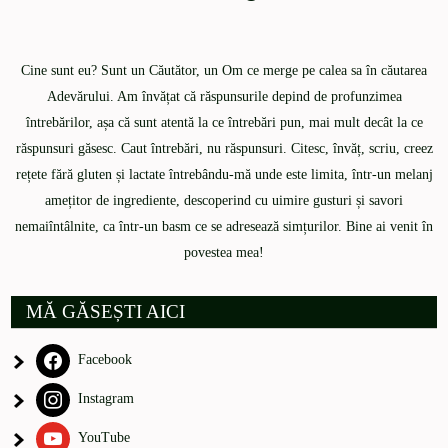
Cine sunt eu? Sunt un Căutător, un Om ce merge pe calea sa în căutarea
Adevărului. Am învățat că răspunsurile depind de profunzimea
întrebărilor, așa că sunt atentă la ce întrebări pun, mai mult decât la ce
răspunsuri găsesc. Caut întrebări, nu răspunsuri. Citesc, învăț, scriu, creez
rețete fără gluten și lactate întrebându-mă unde este limita, într-un melanj
amețitor de ingrediente, descoperind cu uimire gusturi și savori
nemaiîntâlnite, ca într-un basm ce se adresează simțurilor. Bine ai venit în
povestea mea!
MĂ GĂSEȘTI AICI
Facebook
Instagram
YouTube