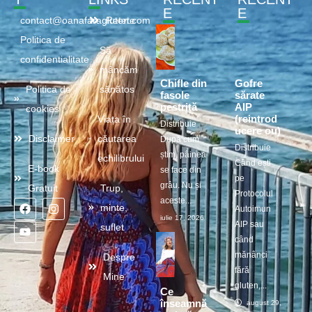
E
E
contact@oanafaragluten.com
Retete
Politica de
Să
confidentialitate
mâncăm
Chifle din
Gofre
Politica de
sănătos
fasole
sărate
pestriță
AIP
cookies
(reintrod
Viața în
Distribuie
ucere ou)
Disclaimer
căutarea
După cum
Distribuie
știm, pâinea
echilibrului
Când ești
E-book
se face din
pe
grâu. Nu și
Gratuit
Trup,
Protocolul
aceste...
minte,
Autoimun
iulie 17, 2026
AIP sau
suflet
când
mănânci
Despre
fără
Mine
gluten,...
Ce
înseamnă
august 29, 2025