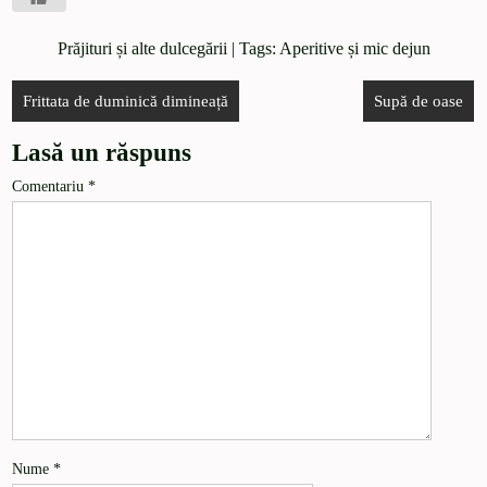
Prăjituri și alte dulcegării
| Tags:
Aperitive și mic dejun
Frittata de duminică dimineață
Supă de oase
Lasă un răspuns
Comentariu
*
Nume
*