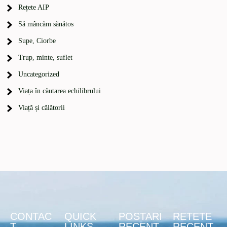
Rețete AIP
Să mâncăm sănătos
Supe, Ciorbe
Trup, minte, suflet
Uncategorized
Viața în căutarea echilibrului
Viață și călătorii
CONTAC
QUICK
POSTARI
RETETE
T
LINKS
RECENT
RECENT