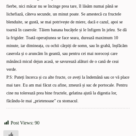
fierbe, nici măcar nu se încinge prea tare, îl lăsăm numai până se
lichefiază, câteva secunde, un minut poate. Se amestecă cu fructele
blenduite, se gustă, se mai potrivește de miere, dacă e cazul, apoi se
toarnă în caserole. Tăiem banana bucățele și le înfigem în jeleu. Se dă
la frigider. Toată operațiunea se face seara, durează maximum 10
minute, iar dimineața, cu ochii cârpiți de somn, sau în grabă, înșfăcăm
caserola și o aruncăm în geantă, sau pentru cei mai norocoși care
mănâncă micul dejun acasă, se savurează alături de o cană de ceai
verde.
P.S: Puteți încerca și cu alte fructe, ce aveți la îndemână sau ce vă place
mai tare. Eu am mai făcut cu afine, zmeură și suc de portocale. Pentru
cine nu tolerează prea bine fructele, gelatina ajută la digestia lor,
făcându-le mai „prietenoase” cu stomacul.
Post Views:
90