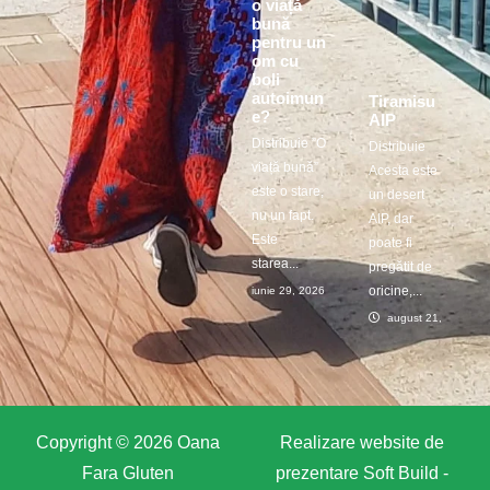
o viață
bună
pentru un
om cu
boli
autoimun
Tiramisu
e?
AIP
Distribuie ”O
Distribuie
viață bună”
Acesta este
este o stare,
un desert
nu un fapt.
AIP, dar
Este
poate fi
starea...
pregătit de
oricine,...
iunie 29, 2026
august 21, 2025
Copyright © 2026 Oana
Realizare website de
Fara Gluten
prezentare
Soft Build -