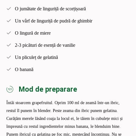
O jumătate de linguriță de scorțișoară
Un vârf de linguriță de pudră de ghimbir
O lingură de miere
2-3 picături de esență de vanilie
Un pliculeț de gelatină
O banană
Mod de preparare
Întâi stoarcem grapefruitul. Oprim 100 ml de zeamă într-un ibric,
restul îl punem în blender. Peste zeama din ibric punem gelatina.
Curățăm merele lăsând coaja la locul ei, le tăiem în cubulețe mici și
împreună cu restul ingredientelor minus banana, le blenduim bine.
Punem ibricul cu gelatina pe foc mic, mestecând încontinuu. Nu se