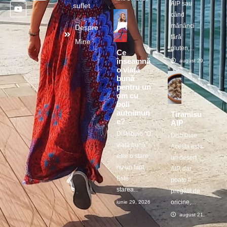
AIP sau
suflet
când
mănânci
Despre
fără
Mine
gluten,...
Ce
înseamnă
august 29, 2025
o viață
bună
pentru un
om cu
boli
autoimun
Tiramisu
e?
AIP
Distribuie ”O
Distribuie
viață bună”
Acesta este
este o stare,
un desert
nu un fapt.
AIP, dar
Este
poate fi
starea...
pregătit de
oricine,...
iunie 29, 2026
august 21, 2025