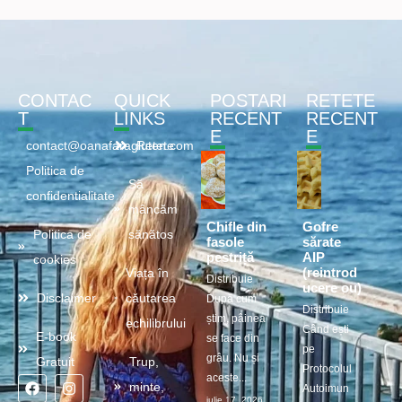
CONTAC
QUICK
POSTARI
RETETE
T
LINKS
RECENT
RECENT
E
E
contact@oanafaragluten.com
Retete
Politica de
Să
confidentialitate
mâncăm
Chifle din
Gofre
Politica de
sănătos
fasole
sărate
pestriță
AIP
cookies
(reintrod
Viața în
Distribuie
ucere ou)
Disclaimer
căutarea
După cum
Distribuie
știm, pâinea
echilibrului
Când ești
E-book
se face din
pe
grâu. Nu și
Gratuit
Trup,
Protocolul
aceste...
minte,
Autoimun
iulie 17, 2026