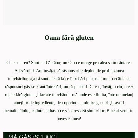
Oana fără gluten
Cine sunt eu? Sunt un Căutător, un Om ce merge pe calea sa în căutarea
Adevărului. Am învățat că răspunsurile depind de profunzimea
întrebărilor, așa că sunt atentă la ce întrebări pun, mai mult decât la ce
răspunsuri găsesc. Caut întrebări, nu răspunsuri. Citesc, învăț, scriu, creez
rețete fără gluten și lactate întrebându-mă unde este limita, într-un melanj
amețitor de ingrediente, descoperind cu uimire gusturi și savori
nemaiîntâlnite, ca într-un basm ce se adresează simțurilor. Bine ai venit în
povestea mea!
MĂ GĂSEȘTI AICI