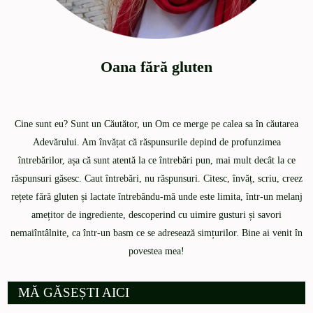
Oana fără gluten
Cine sunt eu? Sunt un Căutător, un Om ce merge pe calea sa în căutarea
Adevărului. Am învățat că răspunsurile depind de profunzimea
întrebărilor, așa că sunt atentă la ce întrebări pun, mai mult decât la ce
răspunsuri găsesc. Caut întrebări, nu răspunsuri. Citesc, învăț, scriu, creez
rețete fără gluten și lactate întrebându-mă unde este limita, într-un melanj
amețitor de ingrediente, descoperind cu uimire gusturi și savori
nemaiîntâlnite, ca într-un basm ce se adresează simțurilor. Bine ai venit în
povestea mea!
MĂ GĂSEȘTI AICI