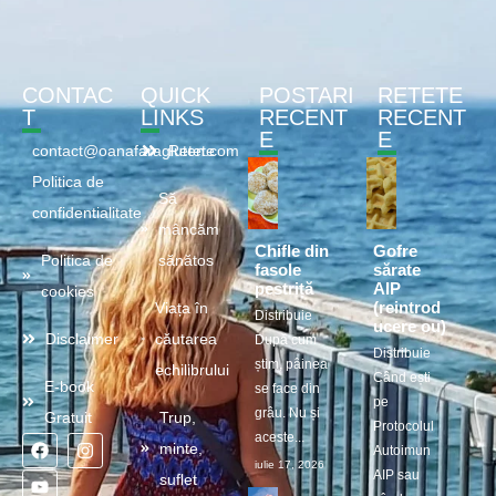
CONTAC
QUICK
POSTARI
RETETE
T
LINKS
RECENT
RECENT
E
E
contact@oanafaragluten.com
Retete
Politica de
Să
confidentialitate
mâncăm
Chifle din
Gofre
Politica de
sănătos
fasole
sărate
pestriță
AIP
cookies
(reintrod
Viața în
Distribuie
ucere ou)
Disclaimer
căutarea
După cum
Distribuie
știm, pâinea
echilibrului
Când ești
E-book
se face din
pe
grâu. Nu și
Gratuit
Trup,
Protocolul
aceste...
minte,
Autoimun
iulie 17, 2026
AIP sau
suflet