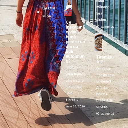
când
mănânci
Despre
fără
Mine
gluten,...
Ce
înseamnă
august 29, 2025
o viață
bună
pentru un
om cu
boli
autoimun
Tiramisu
e?
AIP
Distribuie ”O
Distribuie
viață bună”
Acesta este
este o stare,
un desert
nu un fapt.
AIP, dar
Este
poate fi
starea...
pregătit de
oricine,...
iunie 29, 2026
august 21, 2025