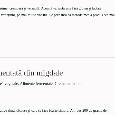
sime, cremoasă și versatilă. Această variantă este fără gluten și lactate,
i variațiuni, pe mai multe site-uri. Se pare însă că metoda mea a produs cea mai
entată din migdale
e" vegetale
,
Alimente fermentate
,
Creme tartinabile
stative simandicoase și care se face foarte simplu. Am pus 200 de grame de