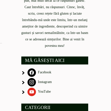
pun, mai mult decât la ce răspunsuri găsesc.
Caut întrebări, nu răspunsuri. Citesc, învăț,
scriu, creez rețete fără gluten și lactate
întrebându-mă unde este limita, într-un melanj
amețitor de ingrediente, descoperind cu uimire
gusturi și savori nemaiîntâlnite, ca într-un basm
ce se adresează simțurilor. Bine ai venit în
povestea mea!
MĂ GĂSEȘTI AICI
Facebook
Instagram
YouTube
CATEGORII