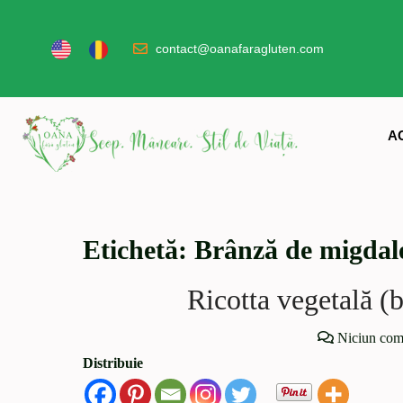
contact@oanafaragluten.com
A
Etichetă:
Brânză de migdal
Ricotta vegetală (
Niciun com
Distribuie