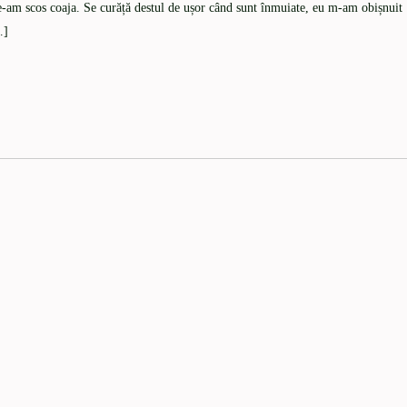
e-am scos coaja. Se curăță destul de ușor când sunt înmuiate, eu m-am obișnuit
…]