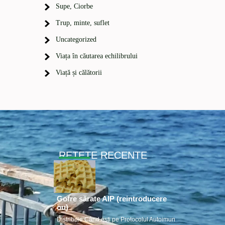
Supe, Ciorbe
Trup, minte, suflet
Uncategorized
Viața în căutarea echilibrului
Viață și călătorii
RETETE RECENTE
Gofre sărate AIP (reintroducere
ou)
e
Distribuie Când ești pe Protocolul Autoimun