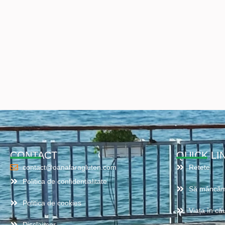
CONTACT
QUICK LI
contact@oanafaragluten.com
Retete
Politica de confidentialitate
Să mâncăm
Politica de cookies
Viața în cău
Disclaimer