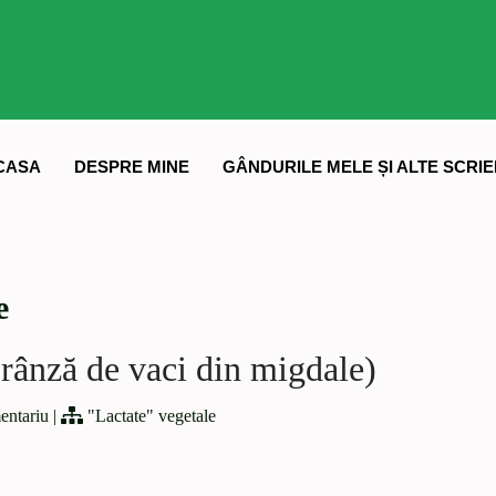
CASA
DESPRE MINE
GÂNDURILE MELE ȘI ALTE SCRIE
e
brânză de vaci din migdale)
entariu
|
"Lactate" vegetale