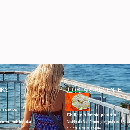
NKS
POSTARI RECENTE
 sănătos
Chifle din fasole pestriță
tarea echilibrului
Distribuie După cum știm, pâinea se fac
din grâu. Nu și aceste...