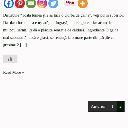
Distribuie “Toată lumea știe să facă o ciorbă de găină”, veți pufni superior.
Da, dar ciorba mea e ușoară, nu îngrașă, nu are gluten, iar acum, în
mijlocul iernii, îți dă o plăcută senzație de căldură. Ingrediente O găină
mai subnutrită, dacă e grasă, se renunță la o mare parte din părțile cu
grăsime 2 […]
Read More »
Anterior
1
2