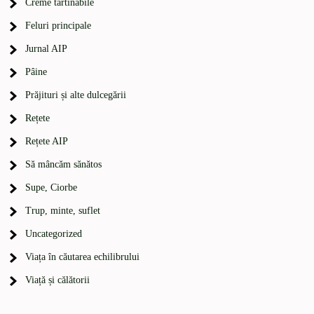
Creme tartinabile
Feluri principale
Jurnal AIP
Pâine
Prăjituri și alte dulcegării
Rețete
Rețete AIP
Să mâncăm sănătos
Supe, Ciorbe
Trup, minte, suflet
Uncategorized
Viața în căutarea echilibrului
Viață și călătorii