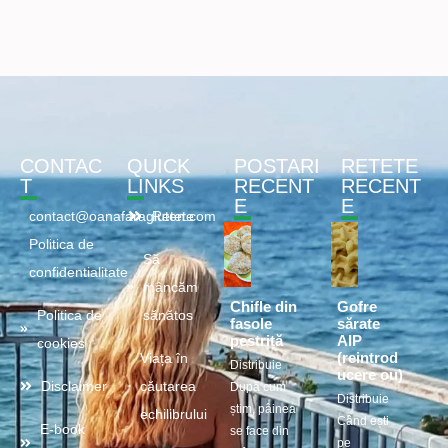
CONTAC
QUICK
POSTARI
RETETE
T
LINKS
RECENT
RECENT
E
E
contact@oanafaragluten.com
Retete
Politica de
Să
confidentialitate
mâncăm
Chifle din
Gofre
Politica de
sănătos
fasole
sărate
pestriță
AIP
cookies
(reintrod
Viața în
Distribuie
ucere ou)
Disclaimer
căutarea
După cum
Distribuie
știm, pâinea
echilibrului
Când ești
E-book
se face din
pe