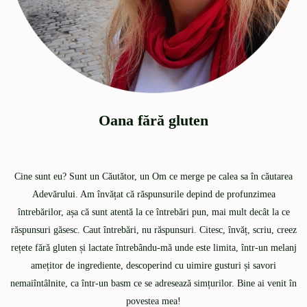
Oana fără gluten
Cine sunt eu? Sunt un Căutător, un Om ce merge pe calea sa în căutarea
Adevărului. Am învățat că răspunsurile depind de profunzimea
întrebărilor, așa că sunt atentă la ce întrebări pun, mai mult decât la ce
răspunsuri găsesc. Caut întrebări, nu răspunsuri. Citesc, învăț, scriu, creez
rețete fără gluten și lactate întrebându-mă unde este limita, într-un melanj
amețitor de ingrediente, descoperind cu uimire gusturi și savori
nemaiîntâlnite, ca într-un basm ce se adresează simțurilor. Bine ai venit în
povestea mea!