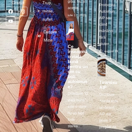
grâu. Nu și
Gratuit
Trup,
Protocolul
aceste...
minte,
Autoimun
iulie 17, 2026
AIP sau
suflet
când
mănânci
Despre
fără
Mine
gluten,...
Ce
înseamnă
august 29, 2025
o viață
bună
pentru un
om cu
boli
autoimun
Tiramisu
e?
AIP
Distribuie ”O
Distribuie
viață bună”
Acesta este
este o stare,
un desert
nu un fapt.
AIP, dar
Este
poate fi
starea...
pregătit de