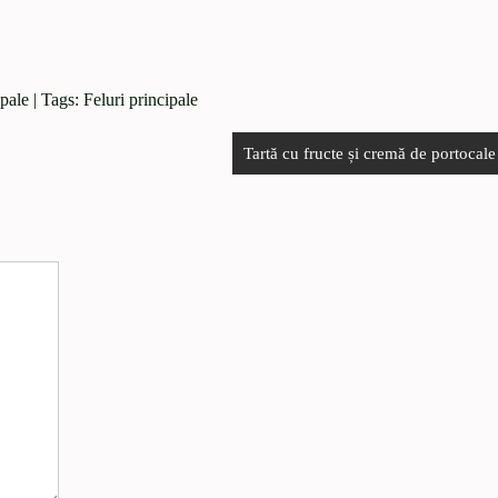
ipale
| Tags:
Feluri principale
Tartă cu fructe și cremă de portocale