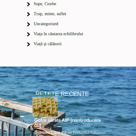
Supe, Ciorbe
Trup, minte, suflet
Uncategorized
Viața în căutarea echilibrului
Viață și călătorii
RETETE RECENTE
Gofre sărate AIP (reintroducere
ou)
e
Distribuie Când ești pe Protocolul Autoimun