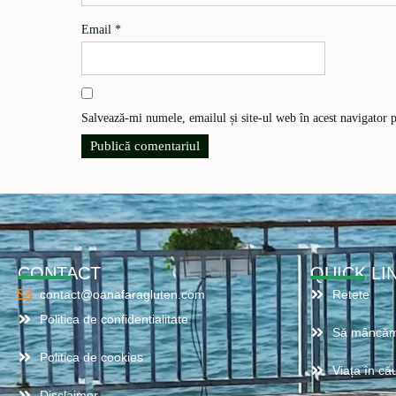
Email
*
Salvează-mi numele, emailul și site-ul web în acest navigator 
CONTACT
QUICK LI
contact@oanafaragluten.com
Retete
Politica de confidentialitate
Să mâncăm
Politica de cookies
Viața în cău
Disclaimer