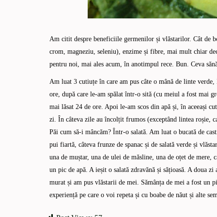
Am citit despre beneficiile germenilor și vlăstarilor. Cât de b
crom, magneziu, seleniu), enzime și fibre, mai mult chiar dec
pentru noi, mai ales acum, în anotimpul rece. Bun. Ceva sănăt
Am luat 3 cutiuțe în care am pus câte o mână de linte verde, l
ore, după care le-am spălat într-o sită (cu meiul a fost mai g
mai lăsat 24 de ore. Apoi le-am scos din apă și, în aceeași cu
zi. În câteva zile au încolțit frumos (exceptând lintea roșie,
Păi cum să-i mâncăm? Într-o salată. Am luat o bucată de castra
pui fiartă, câteva frunze de spanac și de salată verde și vlăst
una de muștar, una de ulei de măsline, una de oțet de mere, câ
un pic de apă. A ieșit o salată zdravănă și sățioasă. A doua z
murat și am pus vlăstarii de mei. Sămânța de mei a fost un pic
experiență pe care o voi repeta și cu boabe de năut și alte sem