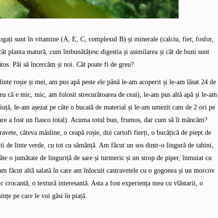
ogați sunt în vitamine (A, E, C, complexul B) și minerale (calciu, fier, fosfor,
ât planta matură, cum îmbunătățesc digestia și asimilarea și cât de buni sunt
os. Păi să încercăm și noi. Cât poate fi de greu?
inte roșie și mei, am pus apă peste ele până le-am acoperit și le-am lăsat 24 de
reu că e mic, mic, am folosit strecurătoarea de ceai), le-am pus altă apă și le-am
tiuță, le-am așezat pe câte o bucată de material și le-am umezit cam de 2 ori pe
 care a fost un fiasco total). Acuma totul bun, frumos, dar cum să îi mâncăm?
vete, câteva măsline, o ceapă roșie, doi cartofi fierți, o bucățică de piept de
arii de linte verde, cu tot cu sămânță. Am făcut un sos dintr-o lingură de tahini,
te o jumătate de linguriță de sare și turmeric și un strop de piper, înmuiat cu
i am făcut altă salată în care am înlocuit castravetele cu o gogonea și un morcov
 crocantă, o textură interesantă. Asta a fost experiența mea cu vlăstarii, o
ințe pe care le voi găsi în piață.