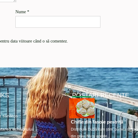
Nume
*
pentru data viitoare când o să comentez.
NKS
POSTARI RECENTE
 sănătos
Chifle din fasole pestriță
tarea echilibrului
Distribuie După cum știm, pâinea se fac
din grâu. Nu și aceste...