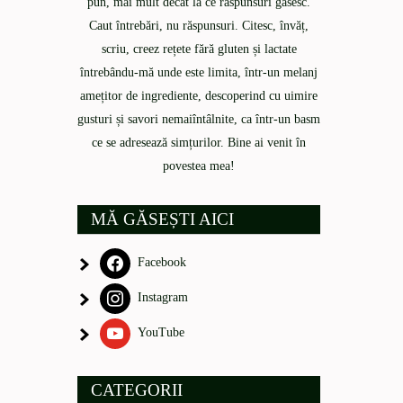
pun, mai mult decât la ce răspunsuri găsesc.
Caut întrebări, nu răspunsuri. Citesc, învăț,
scriu, creez rețete fără gluten și lactate
întrebându-mă unde este limita, într-un melanj
amețitor de ingrediente, descoperind cu uimire
gusturi și savori nemaiîntâlnite, ca într-un basm
ce se adresează simțurilor. Bine ai venit în
povestea mea!
MĂ GĂSEȘTI AICI
Facebook
Instagram
YouTube
CATEGORII