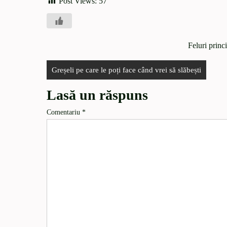
Post Views:
57
Feluri princ
Greșeli pe care le poți face când vrei să slăbești
Lasă un răspuns
Comentariu
*