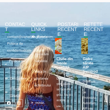
CONTAC
QUICK
POSTARI
RETETE
T
LINKS
RECENT
RECENT
E
E
contact@oanafaragluten.com
Retete
Politica de
Să
confidentialitate
mâncăm
Chifle din
Gofre
Politica de
sănătos
fasole
sărate
pestriță
AIP
cookies
(reintrod
Viața în
Distribuie
ucere ou)
Disclaimer
căutarea
După cum
Distribuie
știm, pâinea
echilibrului
Când ești
E-book
se face din
pe
grâu. Nu și
Gratuit
Trup,
Protocolul
aceste...
minte,
Autoimun
iulie 17, 2026
AIP sau
suflet