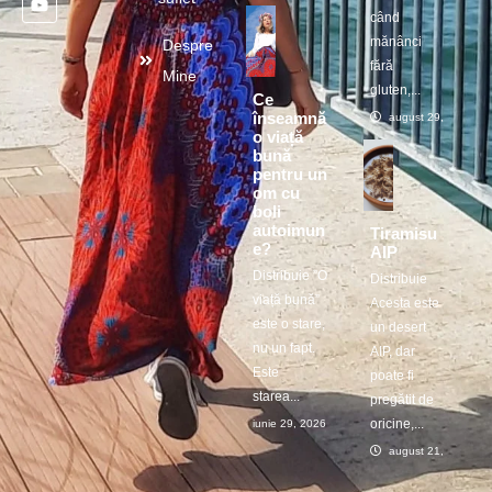
când
mănânci
Despre
fără
Mine
gluten,...
Ce
înseamnă
august 29, 2025
o viață
bună
pentru un
om cu
boli
autoimun
Tiramisu
e?
AIP
Distribuie ”O
Distribuie
viață bună”
Acesta este
este o stare,
un desert
nu un fapt.
AIP, dar
Este
poate fi
starea...
pregătit de
oricine,...
iunie 29, 2026
august 21, 2025