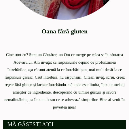
Oana fără gluten
Cine sunt eu? Sunt un Căutător, un Om ce merge pe calea sa în căutarea
Adevărului. Am învățat că răspunsurile depind de profunzimea
întrebărilor, așa că sunt atentă la ce întrebări pun, mai mult decât la ce
răspunsuri găsesc. Caut întrebări, nu răspunsuri. Citesc, învăț, scriu, creez
rețete fără gluten și lactate întrebându-mă unde este limita, într-un melanj
amețitor de ingrediente, descoperind cu uimire gusturi și savori
nemaiîntâlnite, ca într-un basm ce se adresează simțurilor. Bine ai venit în
povestea mea!
MĂ GĂSEȘTI AICI