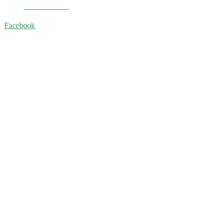
E-book Gratuit
Facebook