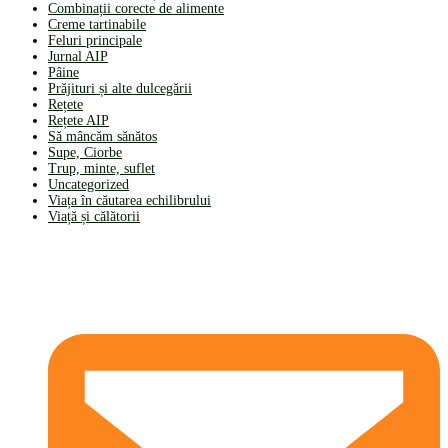
Combinații corecte de alimente
Creme tartinabile
Feluri principale
Jurnal AIP
Pâine
Prăjituri și alte dulcegării
Rețete
Rețete AIP
Să mâncăm sănătos
Supe, Ciorbe
Trup, minte, suflet
Uncategorized
Viața în căutarea echilibrului
Viață și călătorii
CONTACT