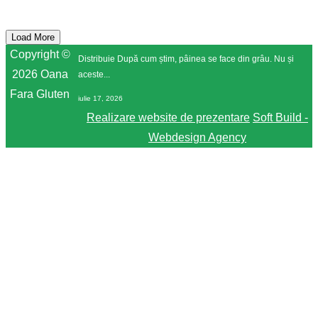
RETETE RECENTE
Chifle din fasole pestriță
Load More
Copyright ©
Distribuie După cum știm, pâinea se face din grâu. Nu și
2026 Oana
aceste...
Fara Gluten
iulie 17, 2026
Realizare website de prezentare
Soft Build -
Webdesign Agency
Ce înseamnă o viață bună pentru un om cu
boli autoimune?
Distribuie ”O viață bună” este o stare, nu un fapt. Este
starea...
iunie 29, 2026
Gofre sărate AIP (reintroducere ou)