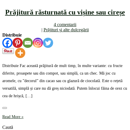
Prăjitură răsturnată cu vișine sau cireșe
4 comentarii
|
Prăjituri și alte dulcegării
Distribuie
Distribuie Fac această prăjitură de mult timp, în multe variante: cu fructe
diferite, proaspete sau din compot, sau simplă, ca un chec. Mă joc cu
aromele, cu ”decorul” din cacao sau cu glazură de ciocolată. Este o rețetă
versatilă, simplă și care nu dă greș niciodată. Putem înlocui făina de orez cu
cea de hrișcă, […]
Read More »
Caută