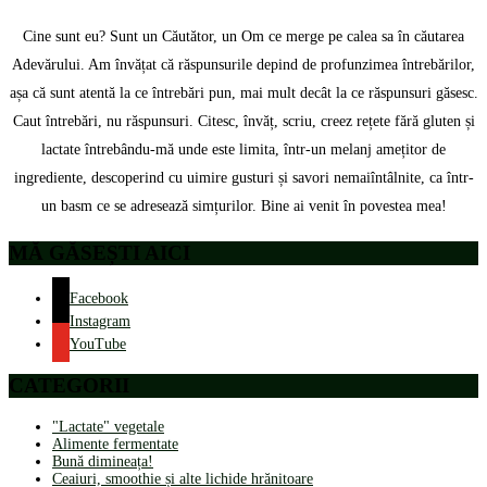
Cine sunt eu? Sunt un Căutător, un Om ce merge pe calea sa în căutarea
Adevărului. Am învățat că răspunsurile depind de profunzimea întrebărilor,
așa că sunt atentă la ce întrebări pun, mai mult decât la ce răspunsuri găsesc.
Caut întrebări, nu răspunsuri. Citesc, învăț, scriu, creez rețete fără gluten și
lactate întrebându-mă unde este limita, într-un melanj amețitor de
ingrediente, descoperind cu uimire gusturi și savori nemaiîntâlnite, ca într-
un basm ce se adresează simțurilor. Bine ai venit în povestea mea!
MĂ GĂSEȘTI AICI
Facebook
Instagram
YouTube
CATEGORII
"Lactate" vegetale
Alimente fermentate
Bună dimineața!
Ceaiuri, smoothie și alte lichide hrănitoare