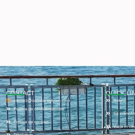
CONTACT
QUICK LI
contact@oanafaragluten.com
Retete
Politica de confidentialitate
Să mâncăm
Politica de cookies
Viața în cău
Disclaimer