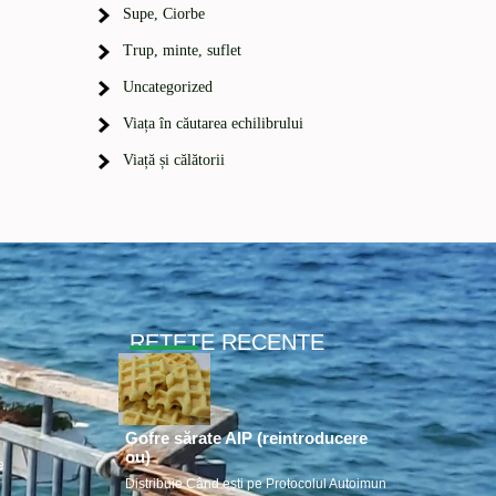
Supe, Ciorbe
Trup, minte, suflet
Uncategorized
Viața în căutarea echilibrului
Viață și călătorii
RETETE RECENTE
Gofre sărate AIP (reintroducere
ou)
e
Distribuie Când ești pe Protocolul Autoimun