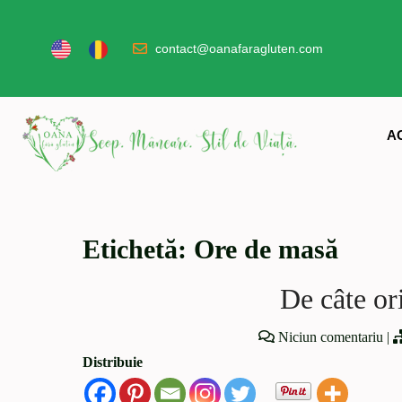
contact@oanafaragluten.com
A
Etichetă:
Ore de masă
De câte or
Niciun comentariu
|
Distribuie