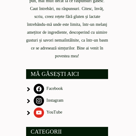
pun, mai mult decât la ce răspunsuri găsesc.
Caut întrebări, nu răspunsuri. Citesc, învăț,
scriu, creez rețete fără gluten și lactate
întrebându-mă unde este limita, într-un melanj
amețitor de ingrediente, descoperind cu uimire
gusturi și savori nemaiîntâlnite, ca într-un basm
ce se adresează simțurilor. Bine ai venit în
povestea mea!
MĂ GĂSEȘTI AICI
Facebook
Instagram
YouTube
CATEGORII