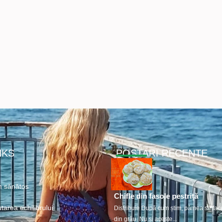
NKS
POSTARI RECENTE
 sănătos
Chifle din fasole pestriță
tarea echilibrului
Distribuie După cum știm, pâinea se fac
din grâu. Nu și aceste...