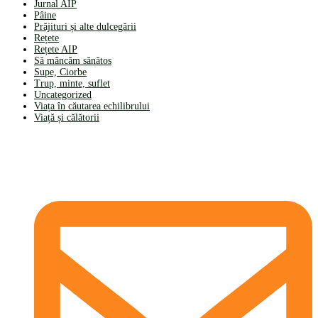
Jurnal AIP
Pâine
Prăjituri și alte dulcegării
Rețete
Rețete AIP
Să mâncăm sănătos
Supe, Ciorbe
Trup, minte, suflet
Uncategorized
Viața în căutarea echilibrului
Viață și călătorii
CONTACT