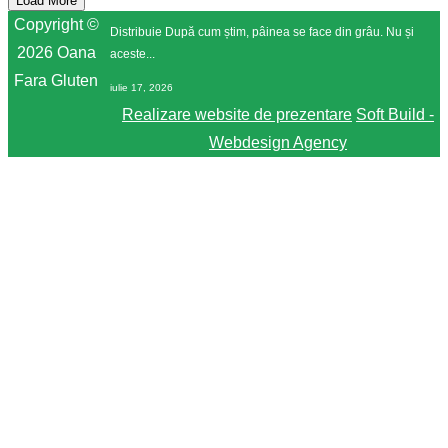
Load More
Copyright ©
Distribuie După cum știm, pâinea se face din grâu. Nu și
2026 Oana
aceste...
Fara Gluten
iulie 17, 2026
Realizare website de prezentare
Soft Build -
Webdesign Agency
Ce înseamnă o viață bună pentru un om cu
boli autoimune?
Distribuie ”O viață bună” este o stare, nu un fapt. Este
starea...
iunie 29, 2026
Gofre sărate AIP (reintroducere ou)
Distribuie Când ești pe Protocolul Autoimun AIP sau când
mănânci fără gluten,...