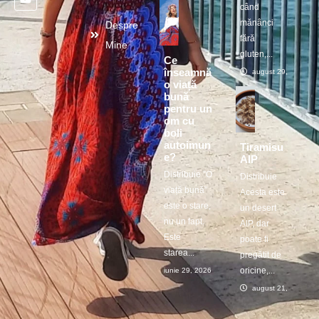
când
mănânci
Despre
fără
Mine
gluten,...
Ce
înseamnă
august 29, 2025
o viață
bună
pentru un
om cu
boli
autoimun
Tiramisu
e?
AIP
Distribuie ”O
Distribuie
viață bună”
Acesta este
este o stare,
un desert
nu un fapt.
AIP, dar
Este
poate fi
starea...
pregătit de
oricine,...
iunie 29, 2026
august 21, 2025