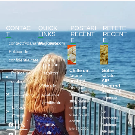
CONTAC
QUICK
POSTARI
RETETE
T
LINKS
RECENT
RECENT
E
E
contact@oanafaragluten.com
Retete
Politica de
Să
confidentialitate
mâncăm
Chifle din
Gofre
Politica de
sănătos
fasole
sărate
pestriță
AIP
cookies
(reintrod
Viața în
Distribuie
ucere ou)
Disclaimer
căutarea
După cum
Distribuie
știm, pâinea
echilibrului
Când ești
E-book
se face din
pe
grâu. Nu și
Gratuit
Trup,
Protocolul
aceste...
minte,
Autoimun
iulie 17, 2026
AIP sau
suflet