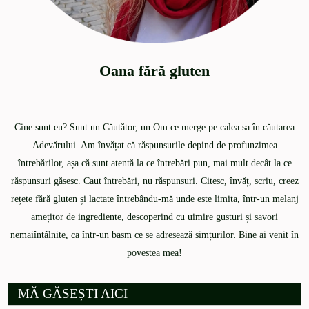
Oana fără gluten
Cine sunt eu? Sunt un Căutător, un Om ce merge pe calea sa în căutarea
Adevărului. Am învățat că răspunsurile depind de profunzimea
întrebărilor, așa că sunt atentă la ce întrebări pun, mai mult decât la ce
răspunsuri găsesc. Caut întrebări, nu răspunsuri. Citesc, învăț, scriu, creez
rețete fără gluten și lactate întrebându-mă unde este limita, într-un melanj
amețitor de ingrediente, descoperind cu uimire gusturi și savori
nemaiîntâlnite, ca într-un basm ce se adresează simțurilor. Bine ai venit în
povestea mea!
MĂ GĂSEȘTI AICI