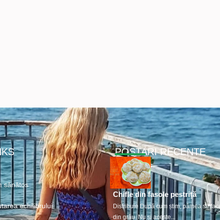
NKS
POSTARI RECENTE
 sănătos
Chifle din fasole pestriță
tarea echilibrului
Distribuie După cum știm, pâinea se fac
din grâu. Nu și aceste...