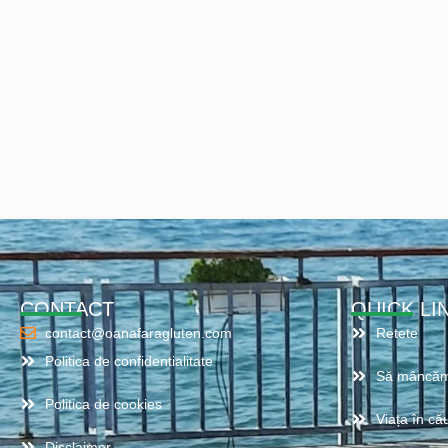
CONTACT
QUICK LI
contact@oanafaragluten.com
Retete
Politica de confidentialitate
Să mâncăm
Politica de cookies
Viața în cău
Disclaimer