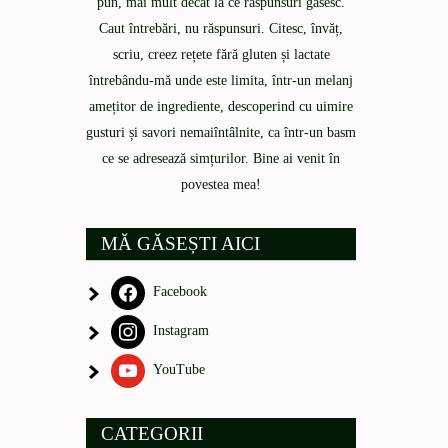
pun, mai mult decât la ce răspunsuri găsesc.
Caut întrebări, nu răspunsuri. Citesc, învăț,
scriu, creez rețete fără gluten și lactate
întrebându-mă unde este limita, într-un melanj
amețitor de ingrediente, descoperind cu uimire
gusturi și savori nemaiîntâlnite, ca într-un basm
ce se adresează simțurilor. Bine ai venit în
povestea mea!
MĂ GĂSEȘTI AICI
Facebook
Instagram
YouTube
CATEGORII