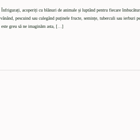
nfrigurați, acoperiți cu blănuri de animale și luptând pentru fiecare îmbucătu
vânând, pescuind sau culegând puținele fructe, semințe, tuberculi sau ierburi p
u este greu să ne imaginăm asta, […]