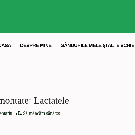
CASA
DESPRE MINE
GÂNDURILE MELE ȘI ALTE SCRIE
montate: Lactatele
ntariu
|
Să mâncăm sănătos