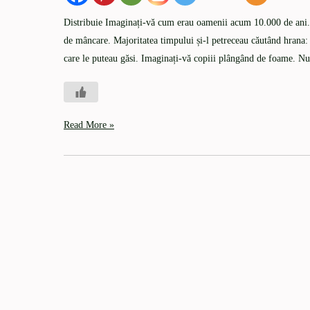
Distribuie Imaginați-vă cum erau oamenii acum 10.000 de ani. Î
de mâncare. Majoritatea timpului și-l petreceau căutând hrana: 
care le puteau găsi. Imaginați-vă copiii plângând de foame. N
Read More »