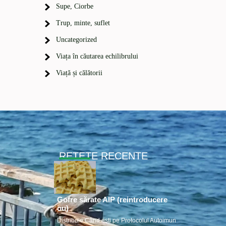
Supe, Ciorbe
Trup, minte, suflet
Uncategorized
Viața în căutarea echilibrului
Viață și călătorii
RETETE RECENTE
Gofre sărate AIP (reintroducere
ou)
e
Distribuie Când ești pe Protocolul Autoimun